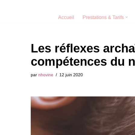
Aller
Accueil
Prestations & Tarifs
au
contenu
Les réflexes archa
compétences du n
par
nhovine
12 juin 2020